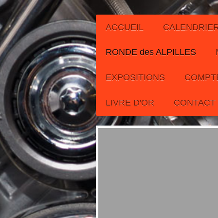
ACCUEIL
CALENDRIER
RONDE des ALPILLES
EXPOSITIONS
COMPT
LIVRE D'OR
CONTACT