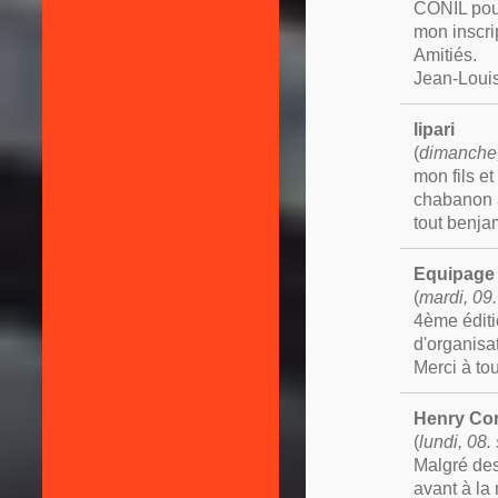
CONIL pour
mon inscrip
Amitiés.
Jean-Loui
lipari
(
dimanche,
mon fils et
chabanon a
tout benja
Equipag
(
mardi, 09
4ème éditi
d'organisat
Merci à tou
Henry Cor
(
lundi, 08
Malgré des
avant à la