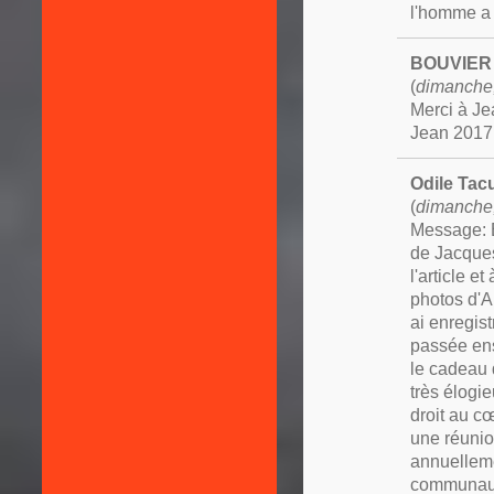
l'homme a 
BOUVIER
(
dimanche,
Merci à Je
Jean 2017 
Odile Tac
(
dimanche, 
Message: B
de Jacques,
l'article e
photos d'A
ai enregis
passée en
le cadeau 
très élogie
droit au cœ
une réunio
annuelleme
communaut