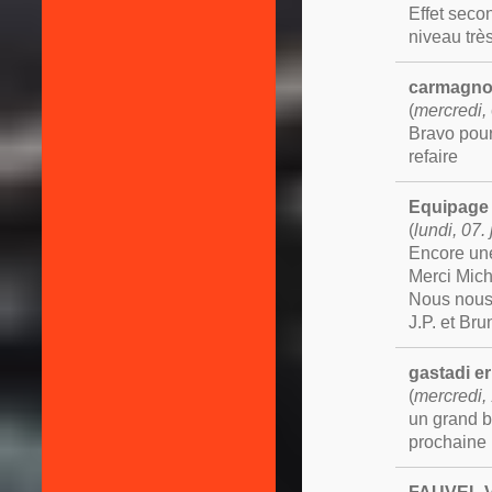
Effet seco
niveau trè
carmagno
(
mercredi, 
Bravo pour 
refaire
Equipag
(
lundi, 07.
Encore un
Merci Miche
Nous nous 
J.P. et Bru
gastadi er
(
mercredi,
un grand b
prochaine