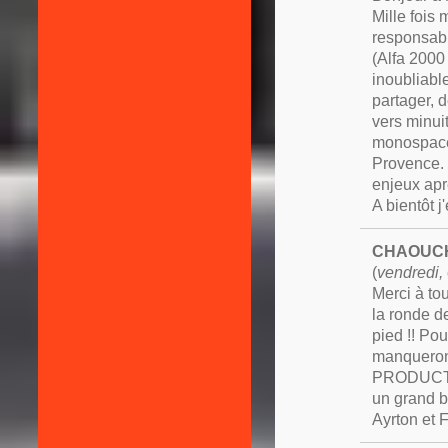
Mille fois 
responsabi
(Alfa 2000
inoubliabl
partager, d
vers minuit
monospaces
Provence. 
enjeux apr
A bientôt j
CHAOUC
(
vendredi,
Merci à tou
la ronde de
pied !! Pou
manquerons
PRODUCT
un grand b
Ayrton et