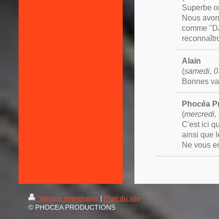
Superbe or
Nous avon
comme "DAB
reconnaîtr
Alain
(
samedi, 0
Bonnes vac
Phocéa P
(
mercredi,
C'est ici 
ainsi que 
Ne vous en
Version imprimable
|
Plan du site
© PHOCEA PRODUCTIONS