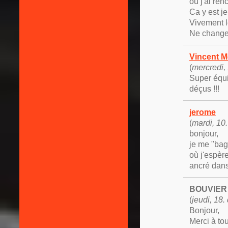
ou j'ai re
Ca y est j
Vivement le
Ne changer 
Vincent M
(
mercredi,
Super équi
déçus !!!
jerome
(
mardi, 10.
bonjour,
je me "bag
où j'espèr
ancré dan
BOUVIER 
(
jeudi, 18
Bonjour,
Merci à to