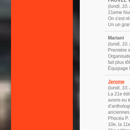
FAUVEL V
(
lundi, 10
21eme Nui
On s'est r
Un un gran
Mariani
(
lundi, 10
Première s
Organisati
fait plus tôt
Équipage
Jerome
(
lundi, 10
La 21e édi
avons eu t
d'antholog
anciennes 
Phocéa P. C
10e, la 11