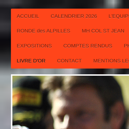
ACCUEIL
CALENDRIER 2026
L'EQUIP
RONDE des ALPILLES
MH COL ST JEAN
EXPOSITIONS
COMPTES RENDUS
P
LIVRE D'OR
CONTACT
MENTIONS L