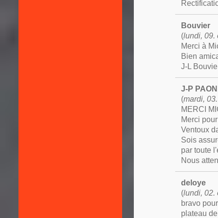
Rectificati
Bouvier
(
lundi, 09
Merci à Mi
Bien amic
J-L Bouvie
J-P PAO
(
mardi, 03
MERCI MIC
Merci pour
Ventoux da
Sois assur
par toute 
Nous atte
deloye
(
lundi, 02
bravo pour
plateau de