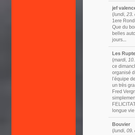
jef valenc
(
lundi, 23
1ere Ronde
Que du bonh
belles aut
jours...
Les Rupt
(
mardi, 10
ce dimanch
organisé d
l'équipe d
un très g
Fred Vergn
simplement
FELICITATI
longue vie
Bouvier
(
lundi, 09