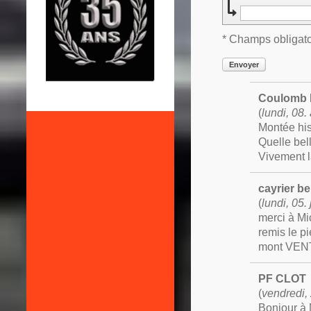
* Champs obligato
Envoyer
Coulomb 
(
lundi, 08.
Montée his
Quelle bel
Vivement l
cayrier b
(
lundi, 05.
merci à Mi
remis le p
mont VE
PF CLOT
(
vendredi, 
Bonjour à M