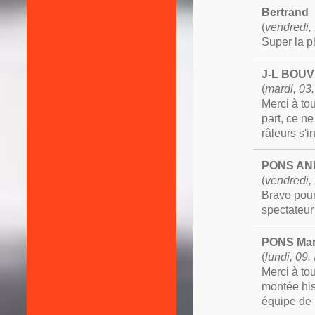
Bertrand
(
vendredi,
Super la ph
J-L BOUV
(
mardi, 03.
Merci à to
part, ce n
râleurs s'i
PONS AN
(
vendredi, 
Bravo pour
spectateur 
PONS Mar
(
lundi, 09.
Merci à to
montée his
équipe de 