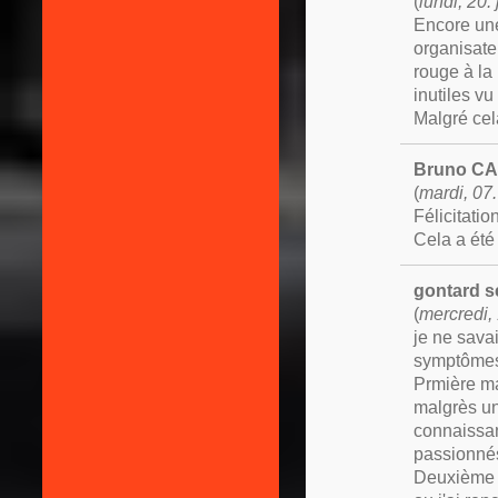
(
lundi, 20.
Encore une
organisate
rouge à la
inutiles vu
Malgré cel
Bruno C
(
mardi, 07.
Félicitatio
Cela a été
gontard s
(
mercredi,
je ne savai
symptômes
Prmière ma
malgrès un 
connaissa
passionné
Deuxième m