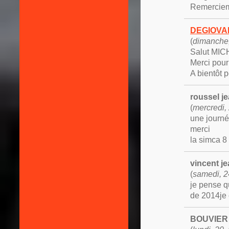
Remerciem
DEGIOVAN
(
dimanche,
Salut MIC
Merci pour
A bientôt
roussel je
(
mercredi,
une journ
merci
la simca 8
vincent je
(
samedi, 2
je pense q
de 2014je 
BOUVIER