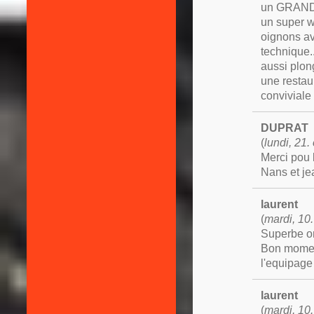
un GRAND 
un super w
oignons av
technique.
aussi plon
une restau
conviviale
DUPRAT
(
lundi, 21
Merci pou 
Nans et j
laurent
(
mardi, 10
Superbe or
Bon moment
l'equipage
laurent
(
mardi, 10