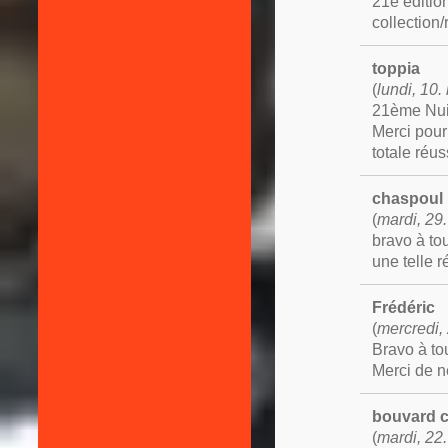
21e editio
collection/r
toppia
(
lundi, 10
21ème Nui
Merci pour 
totale réus
chaspoul 
(
mardi, 29
bravo à to
une telle 
Frédéric
(
mercredi,
Bravo à to
Merci de ne
bouvard c
(
mardi, 22