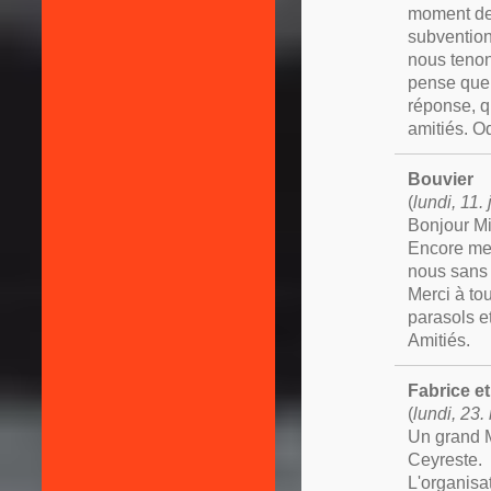
moment de 
subvention
nous tenon
pense que 
réponse, q
amitiés. 
Bouvier
(
lundi, 11.
Bonjour Mi
Encore mer
nous sans 
Merci à to
parasols et
Amitiés.
Fabrice et
(
lundi, 23
Un grand M
Ceyreste.
L'organisa